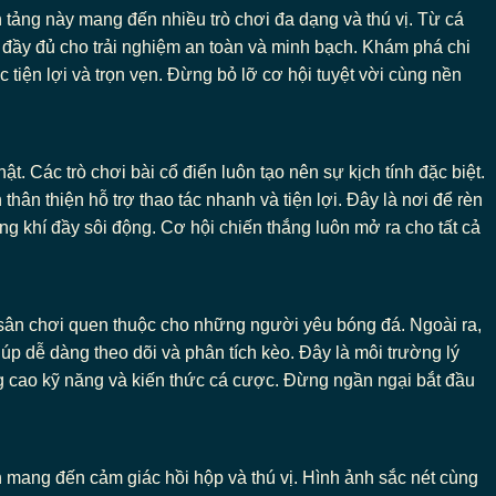
n tảng này mang đến nhiều trò chơi đa dạng và thú vị. Từ cá
ợ đầy đủ cho trải nghiệm an toàn và minh bạch. Khám phá chi
c tiện lợi và trọn vẹn. Đừng bỏ lỡ cơ hội tuyệt vời cùng nền
Các trò chơi bài cổ điển luôn tạo nên sự kịch tính đặc biệt.
ân thiện hỗ trợ thao tác nhanh và tiện lợi. Đây là nơi để rèn
ng khí đầy sôi động. Cơ hội chiến thắng luôn mở ra cho tất cả
 sân chơi quen thuộc cho những người yêu bóng đá. Ngoài ra,
p dễ dàng theo dõi và phân tích kèo. Đây là môi trường lý
g cao kỹ năng và kiến thức cá cược. Đừng ngần ngại bắt đầu
n mang đến cảm giác hồi hộp và thú vị. Hình ảnh sắc nét cùng