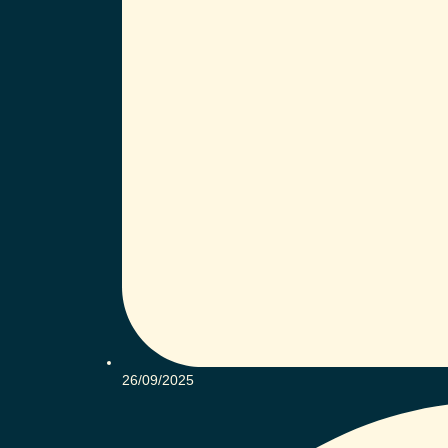
26/09/2025