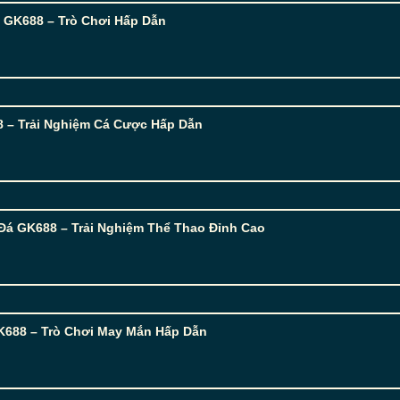
 GK688 – Trò Chơi Hấp Dẫn
 – Trải Nghiệm Cá Cược Hấp Dẫn
á GK688 – Trải Nghiệm Thể Thao Đỉnh Cao
GK688 – Trò Chơi May Mắn Hấp Dẫn