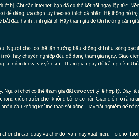
ết bị. Chỉ cần internet, bạn đã có thể kết nối ngay lập tức. Nề
ơi dễ dàng lựa chọn tùy theo sở thích cá nhân. Hệ thống hỗ tr
 bắt đầu hành trình giải trí. Hãy tham gia để tận hưởng cảm giá
Người chơi có thể tận hưởng bầu không khí như sòng bạc thật. 
 mới hay chuyên nghiệp đều dễ dàng tham gia ngay. Giao diện th
g lại niềm tin và sự yên tâm. Tham gia ngay để trải nghiệm khô
Người chơi có thể tham gia đặt cược với tỷ lệ hợp lý. Đây là
hóng giúp người chơi không bỏ lỡ cơ hội. Giao diện rõ ràng giú
 nhận bầu không khí thể thao sôi động. Hãy trải nghiệm để nân
i chơi chỉ cần quay và chờ đợi vận may xuất hiện. Trò chơi luô