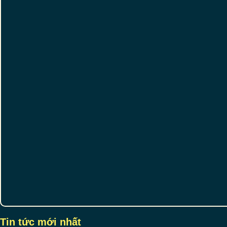
Tin tức mới nhất