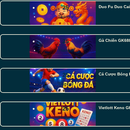
25
Duo Fu Duo Cai
Tháng 9
25
Gà Chiến GK688
Tháng 9
25
Cá Cược Bóng Đ
Tháng 9
25
Vietlott Keno 
Tháng 9