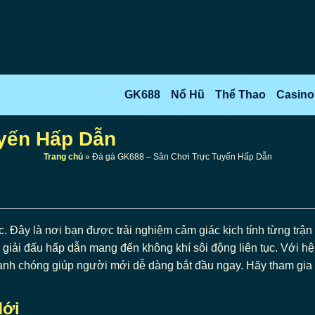
GK688
Nổ Hũ
Thể Thao
Casino
uyến Hấp Dẫn
Trang chủ
»
Đá gà GK688 – Sân Chơi Trực Tuyến Hấp Dẫn
Đây là nơi bạn được trải nghiệm cảm giác kịch tính từng trận
giải đấu hấp dẫn mang đến không khí sôi động liên tục. Với hệ 
 nhanh chóng giúp người mới dễ dàng bắt đầu ngay. Hãy tham gia
Mới