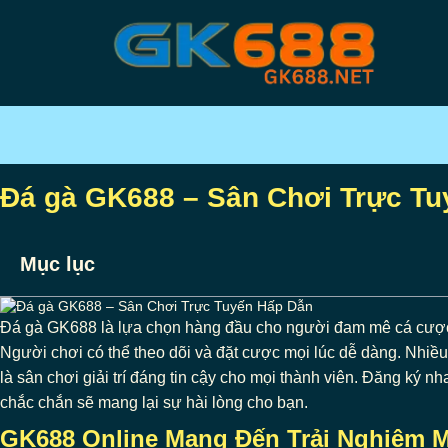
Đá gà GK688 – Sân Chơi Trực T
Mục lục
Đá gà GK688 là lựa chọn hàng đầu cho người đam mê cá cược. 
Người chơi có thể theo dõi và đặt cược mọi lúc dễ dàng. Nhiều 
là sân chơi giải trí đáng tin cậy cho mọi thành viên. Đăng ký
chắc chắn sẽ mang lại sự hài lòng cho bạn.
GK688 Online Mang Đến Trải Nghiệm 