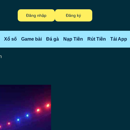
Đăng nhập
Đăng ký
Xổ số
Game bài
Đá gà
Nạp Tiền
Rút Tiền
Tải App
n