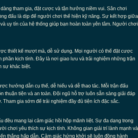
ễ dàng tham gia, đặt cược và tận hưởng niềm vui. Sân chơi
òng đấu là dịp để người chơi thể hiện kỹ năng. Sự kết hợp giữa
 và uy tín của hệ thống giúp bạn hoàn toàn yên tâm. Người chơi
được thiết kế mượt mà, dễ sử dụng. Mọi người có thể đặt cược
 phần kịch tính. Đây là nơi giao lưu và trải nghiệm những trận
 sự khác biệt.
c hướng dẫn cụ thể, dễ hiểu và dễ thao tác. Mỗi trận đấu
 thuận tiện và an toàn. Đội ngũ hỗ trợ luôn sẵn sàng giải đáp
Tham gia sớm để trải nghiệm đầy đủ tiện ích đặc sắc.
u đều mang lại cảm giác hồi hộp mãnh liệt. Sự đa dạng trong
ời chơi yêu thích sự kịch tính. Không gian giải trí lành mạnh và
hiến thắng hấp dẫn. Cảm giác hứng khởi sẽ luôn đồng hành