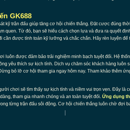
iến GK688
 kỹ trận đấu giúp tăng cơ hội chiến thắng. Đặt cược đúng thời 
 quen. Từ đó, bạn sẽ hiểu cách chọn lựa và đưa ra quyết định.
đi cần được tính toán kỹ lưỡng và chắc chắn. Hãy rèn luyện để 
i luôn được đảm bảo trải nghiệm minh bạch tuyệt đối. Hệ thống
ng yêu thích sự kịch tính. Dịch vụ chăm sóc khách hàng luôn sẵ
trội. Đừng bỏ lỡ cơ hội tham gia ngay hôm nay. Tham khảo thêm 
i chơi sẽ tìm thấy sự kịch tính và niềm vui trọn vẹn. Đây là c
dàng, tham gia nhanh chóng và an toàn tuyệt đối.
Ứng dụng t
g từng trận đấu sôi động. Cơ hội chiến thắng luôn chờ đợi bạ