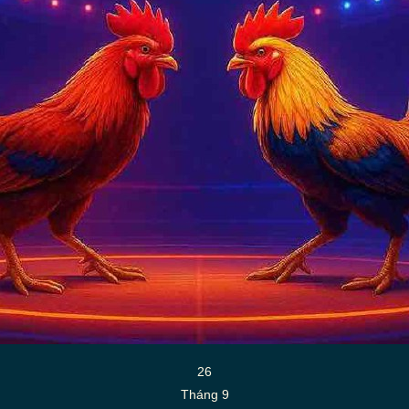
26
Tháng 9